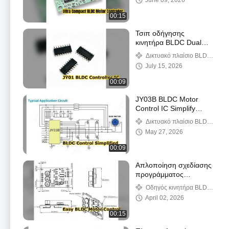
June 09, 2026
00:15
Τσιπ οδήγησης
κινητήρα BLDC Dual
Hall & Sensorless JY01
Δικτυακό πλαίσιο BLDC
κινητήρα
July 15, 2026
00:09
JY03B BLDC Motor
Control IC Simplify
Design
Δικτυακό πλαίσιο BLDC
κινητήρα
May 27, 2026
00:09
Απλοποίηση σχεδίασης
προγράμματος
οδήγησης κινητήρα
Οδηγός κινητήρα BLDC
BLDC χωρίς αισθητήρα
χωρίς αισθητήρα
April 02, 2026
00:15