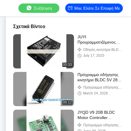
Συζήτηση
Μας Ελάτε Σε Επαφή Με
Σχετικά Βίντεο
JUYI
Προγραμματιζόμενος
Ελεγκτής Ταχύτητας
Οδηγός κινητήρα BLDC
Κινητήρα DC 3 Φάσεων
χωρίς αισθητήρα
July 17, 2025
Υψηλού Ρεύματος 60A
για λύση χωρίς
00:33
αισθητήρα
Πρόγραμμα οδήγησης
κινητήρα BLDC 5V 28V
5A Έλεγχος χωρίς
Πρόγραμμα οδήγησης
αισθητήρα
κινητήρα bldc
March 24, 2026
00:12
JYQD V9 20B BLDC
Motor Controller
Compact Driver Board
Πρόγραμμα οδήγησης
κινητήρα bldc