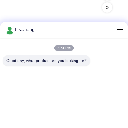
LisaJiang
Γρήγορη επικοινωνία
3:51 PM
Διεύθυνση
Good day, what product are you looking for?
Νο 1, πάροδος 1199, yunping δρόμος, jiading περιοχή,
Σαγκάη, Κίνα
Τηλεφώνημα
+86--18538222869
Ηλεκτρονικό
sales@juyitech.com