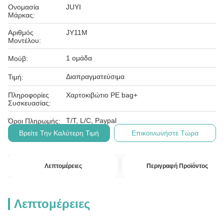
Ονομασία
JUYI
Μάρκας:
Αριθμός
JY11M
Μοντέλου:
1 ομάδα
Μούβ:
Διαπραγματεύσιμα
Τιμή:
Πληροφορίες
Χαρτοκιβώτιο PE bag+
Συσκευασίας:
T/T, L/C, Paypal
Όροι Πληρωμής:
Βρείτε Την Καλύτερη Τιμή
Επικοινωνήστε Τώρα
Λεπτομέρειες
Περιγραφή Προϊόντος
Λεπτομέρειες