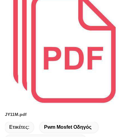
JY11M.pdf
Ετικέτες:
Pwm Mosfet Οδηγός