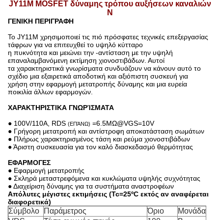
JY11M MOSFET δύναμης τρόπου αυξήσεων καναλιών
Ν
ΓΕΝΙΚΗ ΠΕΡΙΓΡΑΦΗ
Το JY11M χρησιμοποιεί τις πιό πρόσφατες τεχνικές επεξεργασίας
τάφρων για να επιτευχθεί το υψηλό κύτταρο
η πυκνότητα και μειώνει την -αντίσταση με την υψηλή
επαναλαμβανόμενη εκτίμηση χιονοστιβάδων. Αυτοί
τα χαρακτηριστικά γνωρίσματα συνδυάζουν να κάνουν αυτό το
σχέδιο μια εξαιρετικά αποδοτική και αξιόπιστη συσκευή για
χρήση στην εφαρμογή μετατροπής δύναμης και μια ευρεία
ποικιλία άλλων εφαρμογών.
ΧΑΡΑΚΤΗΡΙΣΤΙΚΑ ΓΝΩΡΊΣΜΑΤΑ
● 100V/110A, RDS
=6.5MΩ@VGS=10V
(ΕΠΆΝΩ)
● Γρήγορη μετατροπή και αντίστροφη αποκατάσταση σωμάτων
● Πλήρως χαρακτηρισμένος τάση και ρεύμα χιονοστιβάδων
● Άριστη συσκευασία για τον καλό διασκεδασμό θερμότητας
ΕΦΑΡΜΟΓΕΣ
● Εφαρμογή μετατροπής
● Σκληρά μεταστρεφόμενα και κυκλώματα υψηλής συχνότητας
● Διαχείριση δύναμης για τα συστήματα αναστροφέων
Απόλυτες μέγιστες εκτιμήσεις (Tc=25ºC εκτός αν αναφέρεται
διαφορετικά)
Σύμβολο
Παράμετρος
Όριο
Μονάδα