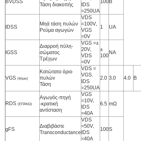
BVDSS
100
Β
Τάση διακοπής
IDS
=250UA
VDS
Μηά τάση πυλών
=100V,
IDSS
1
UA
Ρεύμα αγωγών
VGS
=0V
VGS =±
Διαρροή πύλη-
20V,
±
IGSS
σώματος
NA
VDS
100
Τρέχων
=0V
VDS =
Κατώτατο όριο
VGS
,
VGS
πυλών
2.0
3.0
4.0
Β
(θόριο)
IDS
Τάση
=250UA
VGS
Αγωγός-πηγή
=10V,
RDS
-κρατική
6.5
mΩ
(ΕΠΆΝΩ)
IDS
αντίσταση
=40A
VDS
Διαβιβάστε
=50V,
gFS
100
S
Transconductance
IDS
=40A