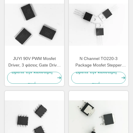
JUYI 90V PWM Mosfet
N Channel TO220-3
Driver, 3 φάσεις Gate Driver
Package Mosfet Stepper
με τρεις ανεξάρτητες υψηλή
Driver, 300W Mosfet
Βρείτε την καλύτερη
Βρείτε την καλύτερη
και χαμηλή πλευρά
ρυθμιστής τάσης για BLDC
τιμή
τιμή
κινητήρα