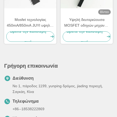
Βίντεο
Mosfet τεχνολογίας
Υψηλή δευτερεύουσα
450mA/850mA JUYI υψηλός
MOSFET οδηγών μηχανών
δευτερεύων διακόπτης,
BLDC δύναμη τρόπου
Βρείτε την καλύτερη
Βρείτε την καλύτερη
Mosfet Bldc λογικής 3.3V
αυξήσεων για τη μετατροπή
τιμή
τιμή
συμβατός οδηγός
δύναμης
Γρήγορη επικοινωνία
Διεύθυνση
Νο 1, πάροδος 1199, yunping δρόμος, jiading περιοχή,
Σαγκάη, Κίνα
Τηλεφώνημα
+86--18538222869