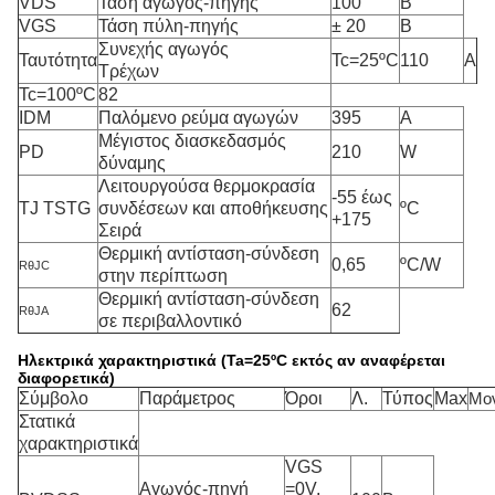
VDS
Τάση αγωγός-πηγής
100
Β
VGS
Τάση πύλη-πηγής
± 20
Β
Συνεχής αγωγός
Ταυτότητα
Tc=25ºC
110
Α
Τρέχων
Tc=100ºC
82
IDM
Παλόμενο ρεύμα αγωγών
395
Α
Μέγιστος διασκεδασμός
PD
210
W
δύναμης
Λειτουργούσα θερμοκρασία
-55 έως
TJ TSTG
συνδέσεων και αποθήκευσης
ºC
+175
Σειρά
Θερμική αντίσταση-σύνδεση
0,65
ºC/W
RθJC
στην περίπτωση
Θερμική αντίσταση-σύνδεση
62
RθJA
σε περιβαλλοντικό
Ηλεκτρικά χαρακτηριστικά (Ta=25ºC εκτός αν αναφέρεται
διαφορετικά)
Σύμβολο
Παράμετρος
Όροι
Λ.
Τύπος
Max
Μο
Στατικά
χαρακτηριστικά
VGS
Αγωγός-πηγή
=0V,