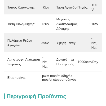
100 
Τόπος Καταγωγής:
Κίνα
Τάση Αγωγός-Πηγής:
V
Μέγιστος
Τάση Πύλη-Πηγής:
±20V
Διασκεδασμός
210W
Δύναμης:
- 
Παλόμενο Ρεύμα
395Α
Υψηλή Τάση:
Ναι, 
Αγωγών:
Ναι.
- 
Αντίστροφη Ανάκτηση
Δυνατότητα
Ναι, 
1000sets/day
Σώματος:
Προσφοράς:
Ναι.
pwm mosfet οδηγός
, 
Επισημαίνω:
mosfet stepper οδηγός
Περιγραφή Προϊόντος