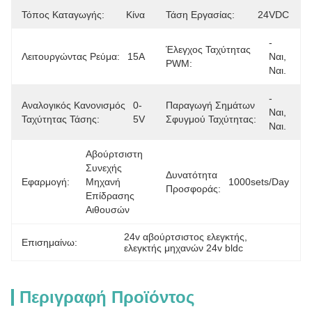
Τόπος Καταγωγής:
Κίνα
Τάση Εργασίας:
24VDC
- 
Έλεγχος Ταχύτητας
Λειτουργώντας Ρεύμα:
15Α
Ναι, 
PWM:
Ναι.
- 
Αναλογικός Κανονισμός
0-
Παραγωγή Σημάτων
Ναι, 
Ταχύτητας Τάσης:
5V
Σφυγμού Ταχύτητας:
Ναι.
Αβούρτσιστη 
Συνεχής 
Δυνατότητα
Εφαρμογή:
Μηχανή 
1000sets/day
Προσφοράς:
Επίδρασης 
Αιθουσών
24v αβούρτσιστος ελεγκτής
, 
Επισημαίνω:
ελεγκτής μηχανών 24v bldc
Περιγραφή Προϊόντος