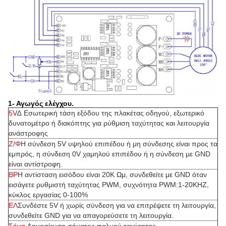
1- Αγωγός ελέγχου.
5V
∆ Εσωτερική τάση εξόδου της πλακέτας οδηγού, εξωτερικό
δυνατομέτρο ή διακόπτης για ρύθμιση ταχύτητας και λειτουργία
ανάστροφης
Ζ/Φ
Η σύνδεση 5V υψηλού επιπέδου ή μη σύνδεσης είναι προς τα
εμπρός, η σύνδεση 0V χαμηλού επιπέδου ή η σύνδεση με GND
είναι αντίστροφη.
ΒΡ
Η αντίσταση εισόδου είναι 20K Ωμ, συνδεθείτε με GND όταν
εισάγετε ρυθμιστή ταχύτητας PWM, συχνότητα PWM:1-20KHZ,
κύκλος εργασίας 0-100%
ΕΛ
Συνδέστε 5V ή χωρίς σύνδεση για να επιτρέψετε τη λειτουργία,
συνδεθείτε GND για να απαγορεύσετε τη λειτουργία.
Σήμα
∆ημοσίευση σήματος παλμού ταχύτητας