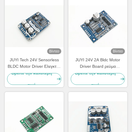
Βίντεο
Βίντεο
JUYI Tech 24V Sensorless
JUYI 24V 2A Bldc Motor
BLDC Motor Driver Ελεγκτής
Driver Board ρεύμα
κινητήρα, Bldc Driver Board
μεταβλητής ταχύτητας
Βρείτε την καλύτερη
Βρείτε την καλύτερη
Για κεντρίφιο αναπνευστήρα
ελεγκτής ανεμιστήρα με
τιμή
τιμή
αισθητήρα θερμοκρασίας