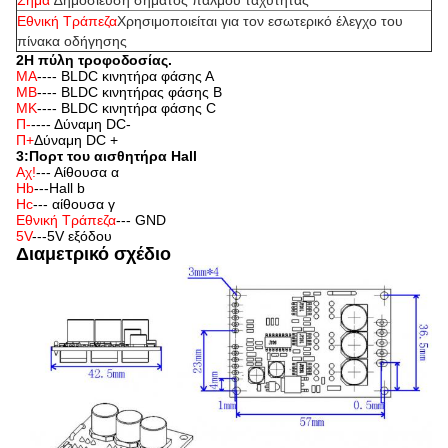
Εθνική Τράπεζα
Χρησιμοποιείται για τον εσωτερικό έλεγχο του
πίνακα οδήγησης
2Η πύλη τροφοδοσίας.
ΜΑ
---- BLDC κινητήρα φάσης Α
ΜΒ
---- BLDC κινητήρας φάσης Β
ΜΚ
---- BLDC κινητήρα φάσης C
Π-
---- Δύναμη DC-
Π+
Δύναμη DC +
3:Πορτ του αισθητήρα Hall
Αχ!
--- Αίθουσα α
Hb
---Hall b
Hc
--- αίθουσα γ
Εθνική Τράπεζα
--- GND
5V
---5V εξόδου
Διαμετρικό σχέδιο