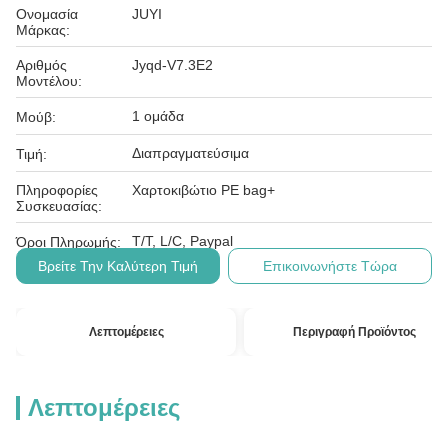
Ονομασία
JUYI
Μάρκας:
Αριθμός
Jyqd-V7.3E2
Μοντέλου:
1 ομάδα
Μούβ:
Διαπραγματεύσιμα
Τιμή:
Πληροφορίες
Χαρτοκιβώτιο PE bag+
Συσκευασίας:
T/T, L/C, Paypal
Όροι Πληρωμής:
Βρείτε Την Καλύτερη Τιμή
Επικοινωνήστε Τώρα
Λεπτομέρειες
Περιγραφή Προϊόντος
Λεπτομέρειες