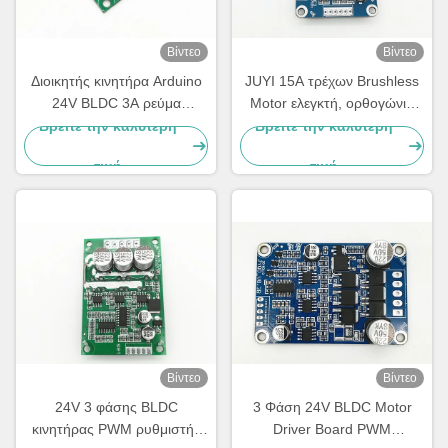
Βίντεο
Βίντεο
Διοικητής κινητήρα Arduino
JUYI 15A τρέχων Brushless
24V BLDC 3A ρεύμα
Motor ελεγκτή, ορθογώνιο
συμπαγές μέγεθος JYQD-
Brushless ρυθμιστή
Βρείτε την καλύτερη
Βρείτε την καλύτερη
V6.7
ταχύτητας Motor Driver
τιμή
τιμή
Board
Βίντεο
Βίντεο
24V 3 φάσης BLDC
3 Φάση 24V BLDC Motor
κινητήρας PWM ρυθμιστής
Driver Board PWM