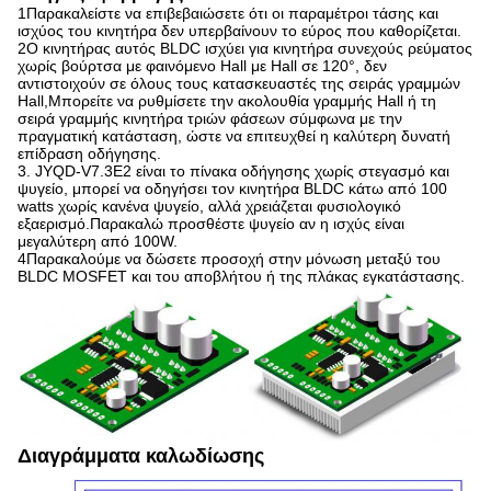
1Παρακαλείστε να επιβεβαιώσετε ότι οι παραμέτροι τάσης και
ισχύος του κινητήρα δεν υπερβαίνουν το εύρος που καθορίζεται.
2Ο κινητήρας αυτός BLDC ισχύει για κινητήρα συνεχούς ρεύματος
χωρίς βούρτσα με φαινόμενο Hall με Hall σε 120°, δεν
αντιστοιχούν σε όλους τους κατασκευαστές της σειράς γραμμών
Hall,Μπορείτε να ρυθμίσετε την ακολουθία γραμμής Hall ή τη
σειρά γραμμής κινητήρα τριών φάσεων σύμφωνα με την
πραγματική κατάσταση, ώστε να επιτευχθεί η καλύτερη δυνατή
επίδραση οδήγησης.
3. JYQD-V7.3E2 είναι το πίνακα οδήγησης χωρίς στεγασμό και
ψυγείο, μπορεί να οδηγήσει τον κινητήρα BLDC κάτω από 100
watts χωρίς κανένα ψυγείο, αλλά χρειάζεται φυσιολογικό
εξαερισμό.Παρακαλώ προσθέστε ψυγείο αν η ισχύς είναι
μεγαλύτερη από 100W.
4Παρακαλούμε να δώσετε προσοχή στην μόνωση μεταξύ του
BLDC MOSFET και του αποβλήτου ή της πλάκας εγκατάστασης.
Διαγράμματα καλωδίωσης