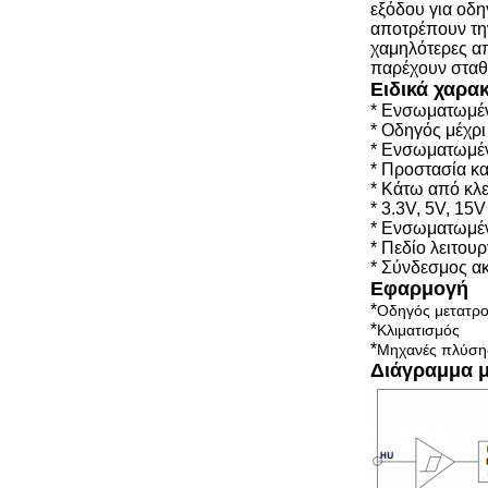
εξόδου για οδ
αποτρέπουν τη
χαμηλότερες απ
παρέχουν σταθ
Ειδικά χαρα
* Ενσωματωμέν
* Οδηγός μέχρ
* Ενσωματωμέν
* Προστασία κα
* Κάτω από κλ
* 3.3V, 5V, 15
* Ενσωματωμέν
* Πεδίο λειτου
* Σύνδεσμος ακ
Εφαρμογή
*
Οδηγός μετατρο
*
Κλιματισμός
*
Μηχανές πλύση
Διάγραμμα 