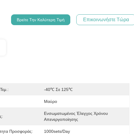
Επικοινωνήστε Τώρα
Βρείτε Την Καλύτερη Τιμή
Τεμ.:
-40℃ Σε 125℃
:
Μαύρο
Ενσωματωμένος Έλεγχος Χρόνου 
ς:
Απενεργοποίησης
τητα Προσφοράς:
1000sets/day