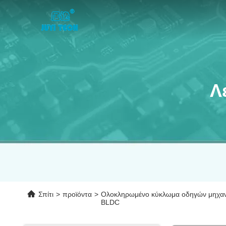
Λ
Σπίτι
>
προϊόντα
>
Ολοκληρωμένο κύκλωμα οδηγών μηχα
BLDC