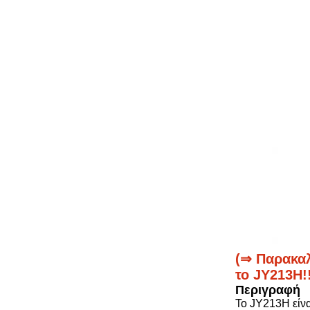
(⇒ Παρακαλ
το JY213H!!
Περιγραφή
Το JY213H είνα