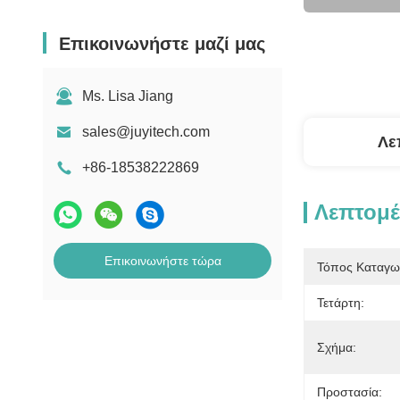
Επικοινωνήστε μαζί μας
Ms. Lisa Jiang
sales@juyitech.com
Λε
+86-18538222869
Λεπτομέ
Επικοινωνήστε τώρα
Τόπος Καταγω
Τετάρτη:
Σχήμα:
Προστασία: