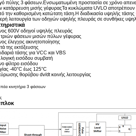
ηγό πύλης 3 φάσεων.Ενσωματωμένη προστασία σε χρόνο απεν
ν κατάρρευση μισής γέφυραςΤα κυκλώματα UVLO αποτρέπουν την
ό την καθορισμένη κατώτατη τάση.Η διαδικασία υψηλής τάσης 
ερή λειτουργία των οδηγών υψηλής πλευράς σε συνθήκες υψηλ
κτηριστικά
ος 600V οδηγοί υψηλής πλευράς
ι τριών φάσεων μισών πύλων γέφυρας
ος έλεγχος ακινητοποίησης
τά της εκτόξευσης
ειδαριά τάσης για VCC και VBS
V λογική εισόδου συμβατή
ο φίλτρο εισόδου
ργίας -40°C έως 125°C
ύρωσης θορύβου dv/dt κοινής λειτουργίας
πέα κινητήρα 3 φάσεων
ς
μπλοκ