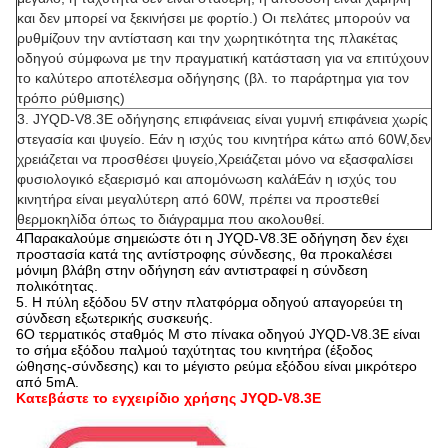
και δεν μπορεί να ξεκινήσει με φορτίο.) Οι πελάτες μπορούν να
ρυθμίζουν την αντίσταση και την χωρητικότητα της πλακέτας
οδηγού σύμφωνα με την πραγματική κατάσταση για να επιτύχουν
το καλύτερο αποτέλεσμα οδήγησης (βλ. το παράρτημα για τον
τρόπο ρύθμισης)
3. JYQD-V8.3E οδήγησης επιφάνειας είναι γυμνή επιφάνεια χωρίς
στεγασία και ψυγείο. Εάν η ισχύς του κινητήρα κάτω από 60W,δεν
χρειάζεται να προσθέσει ψυγείο,Χρειάζεται μόνο να εξασφαλίσει
φυσιολογικό εξαερισμό και απομόνωση καλάΕάν η ισχύς του
κινητήρα είναι μεγαλύτερη από 60W, πρέπει να προστεθεί
θερμοκηλίδα όπως το διάγραμμα που ακολουθεί.
4Παρακαλούμε σημειώστε ότι η JYQD-V8.3E οδήγηση δεν έχει
προστασία κατά της αντίστροφης σύνδεσης, θα προκαλέσει
μόνιμη βλάβη στην οδήγηση εάν αντιστραφεί η σύνδεση
πολικότητας.
5. Η πύλη εξόδου 5V στην πλατφόρμα οδηγού απαγορεύει τη
σύνδεση εξωτερικής συσκευής.
6Ο τερματικός σταθμός M στο πίνακα οδηγού JYQD-V8.3E είναι
το σήμα εξόδου παλμού ταχύτητας του κινητήρα (έξοδος
ώθησης-σύνδεσης) και το μέγιστο ρεύμα εξόδου είναι μικρότερο
από 5mA.
Κατεβάστε το εγχειρίδιο χρήσης JYQD-V8.3E