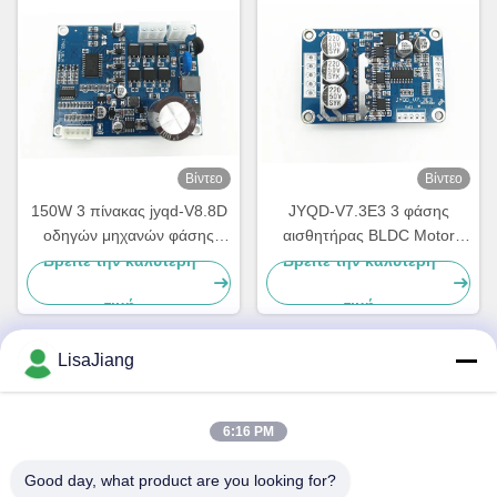
Βίντεο
Βίντεο
150W 3 πίνακας jyqd-V8.8D
JYQD-V7.3E3 3 φάσης
οδηγών μηχανών φάσης
αισθητήρας BLDC Motor
BLDC για τη ΣΥΝΕΧΉ
Driver Motor Controller με
Βρείτε την καλύτερη
Βρείτε την καλύτερη
μηχανή Sensorless
ρυθμιστή PWM ρεύματος
τιμή
τιμή
15A 36V
LisaJiang
Γρήγορη επικοινωνία
6:16 PM
Διεύθυνση
Good day, what product are you looking for?
Νο 1, πάροδος 1199, yunping δρόμος, jiading περιοχή,