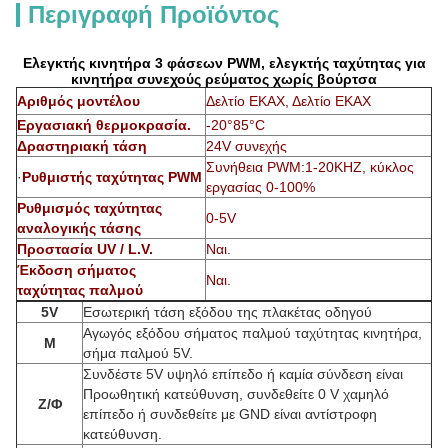
Περιγραφή Προϊόντος
Ελεγκτής κινητήρα 3 φάσεων PWM, ελεγκτής ταχύτητας για
κινητήρα συνεχούς ρεύματος χωρίς βούρτσα
Αριθμός μοντέλου
Δελτίο ΕΚΑΧ, Δελτίο ΕΚΑΧ
Εργασιακή θερμοκρασία.
-20°85°C
Δραστηριακή τάση
24V συνεχής
Συνήθεια PWM:1-20KHZ, κύκλος
·
Ρυθμιστής ταχύτητας PWM
εργασίας 0-100%
Ρυθμισμός ταχύτητας
0-5V
αναλογικής τάσης
Προστασία UV / L.V.
Ναι.
Έκδοση σήματος
Ναι.
ταχύτητας παλμού
5V
Εσωτερική τάση εξόδου της πλακέτας οδηγού
Αγωγός εξόδου σήματος παλμού ταχύτητας κινητήρα,
Μ
σήμα παλμού 5V.
Συνδέστε 5V υψηλό επίπεδο ή καμία σύνδεση είναι
Προωθητική κατεύθυνση, συνδεθείτε 0 V χαμηλό
Ζ/Φ
επίπεδο ή συνδεθείτε με GND είναι αντίστροφη
κατεύθυνση.