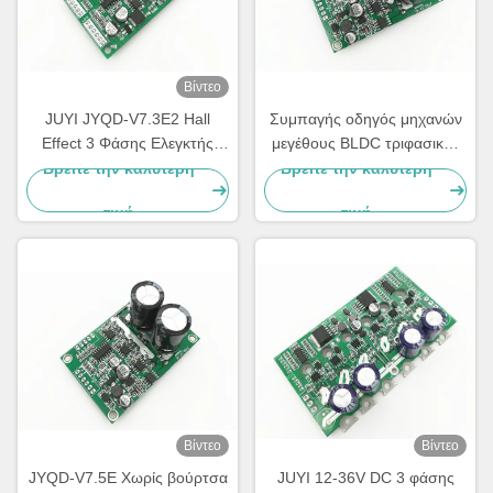
Βίντεο
JUYI JYQD-V7.3E2 Hall
Συμπαγής οδηγός μηχανών
Effect 3 Φάσης Ελεγκτής
μεγέθους BLDC τριφασικός
κινητήρα επαγωγής, 15A
PWM, έλεγχος 3 ταχύτητας
Βρείτε την καλύτερη
Βρείτε την καλύτερη
Brushless DC Motor Driver
Mosfet φάσης οδηγός
τιμή
τιμή
Board
Βίντεο
Βίντεο
JYQD-V7.5E Χωρίς βούρτσα
JUYI 12-36V DC 3 φάσης