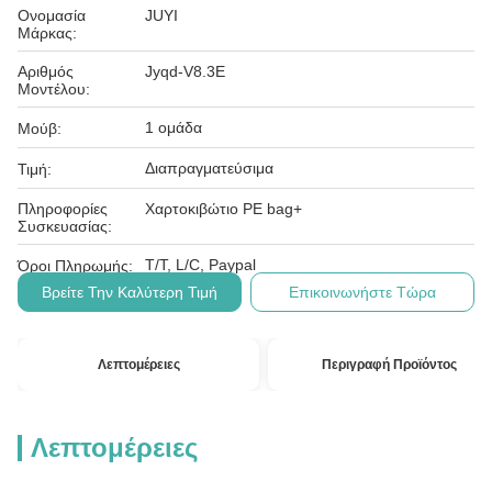
Ονομασία
JUYI
Μάρκας:
Αριθμός
Jyqd-V8.3E
Μοντέλου:
1 ομάδα
Μούβ:
Διαπραγματεύσιμα
Τιμή:
Πληροφορίες
Χαρτοκιβώτιο PE bag+
Συσκευασίας:
T/T, L/C, Paypal
Όροι Πληρωμής:
Βρείτε Την Καλύτερη Τιμή
Επικοινωνήστε Τώρα
Λεπτομέρειες
Περιγραφή Προϊόντος
Λεπτομέρειες