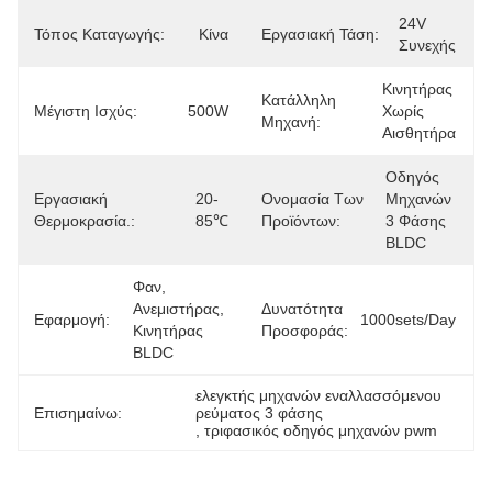
24V 
Τόπος Καταγωγής:
Κίνα
Εργασιακή Τάση:
Συνεχής
Κινητήρας 
Κατάλληλη
Μέγιστη Ισχύς:
500W
Χωρίς 
Μηχανή:
Αισθητήρα
Οδηγός 
Εργασιακή
20-
Ονομασία Των
Μηχανών 
Θερμοκρασία.:
85℃
Προϊόντων:
3 Φάσης 
BLDC
Φαν, 
Ανεμιστήρας, 
Δυνατότητα
Εφαρμογή:
1000sets/day
Κινητήρας 
Προσφοράς:
BLDC
ελεγκτής μηχανών εναλλασσόμενου 
Επισημαίνω:
ρεύματος 3 φάσης
, 
τριφασικός οδηγός μηχανών pwm