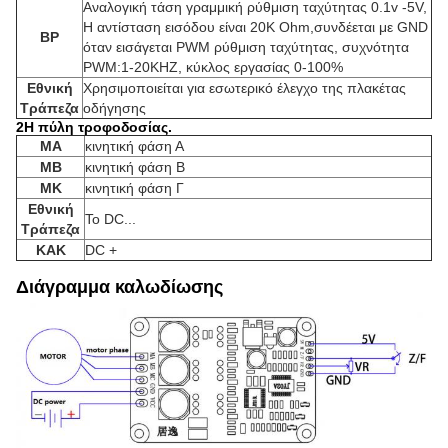
Αναλογική τάση γραμμική ρύθμιση ταχύτητας 0.1v -5V,
Η αντίσταση εισόδου είναι 20K Ohm,συνδέεται με GND
ΒΡ
όταν εισάγεται PWM ρύθμιση ταχύτητας, συχνότητα
PWM:1-20KHZ, κύκλος εργασίας 0-100%
Εθνική
Χρησιμοποιείται για εσωτερικό έλεγχο της πλακέτας
Τράπεζα
οδήγησης
2Η πύλη τροφοδοσίας.
ΜΑ
κινητική φάση Α
ΜΒ
κινητική φάση Β
ΜΚ
κινητική φάση Γ
Εθνική
Το DC...
Τράπεζα
ΚΑΚ
DC +
Διάγραμμα καλωδίωσης