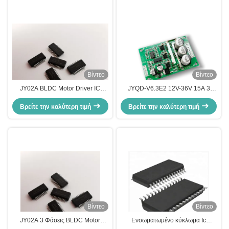
Βίντεο
Βίντεο
JY02A BLDC Motor Driver IC
JYQD-V6.3E2 12V-36V 15A 3
Blocking Protection με απλό
Φάσης BLDC Motor Controller
περιφερειακό κυκλώμα ελέγχου
Βρείτε την καλύτερη τιμή
Board. Υψηλής απόδοσης χωρίς
Βρείτε την καλύτερη τιμή
κινητήρα IC
αισθητήρες χωρίς βούρτσα DC
Driver για ανεμιστήρες, αντλίες και
ενεργοποιητές.
Βίντεο
Βίντεο
JY02A 3 Φάσεις BLDC Motor
Ενσωματωμένο κύκλωμα Ic