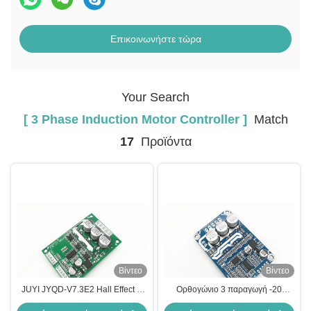
Επικοινωνήστε τώρα
Your Search
[ 3 Phase Induction Motor Controller ]
Match
17
Προϊόντα
Βίντεο
Βίντεο
JUYI JYQD-V7.3E2 Hall Effect 3
Ορθογώνιο 3 παραγωγή -20
Φάσης Ελεγκτής κινητήρα
σημάτων σφυγμού ταχύτητας