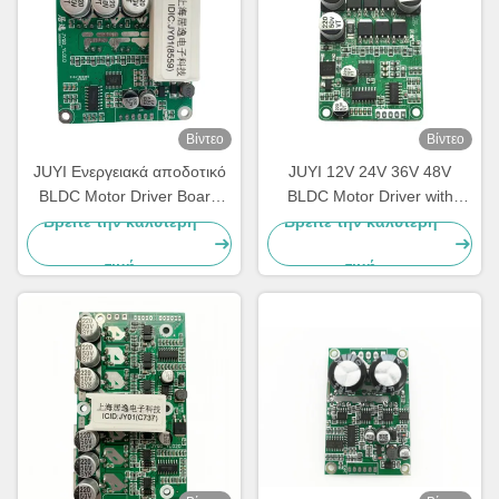
Βίντεο
Βίντεο
JUYI Ενεργειακά αποδοτικό
JUYI 12V 24V 36V 48V
BLDC Motor Driver Board
BLDC Motor Driver with
12V 24V 48V με λειτουργία
JY01 IC and Wide Voltage
Βρείτε την καλύτερη
Βρείτε την καλύτερη
πέδησης
Compatibility for 10A Current
τιμή
τιμή