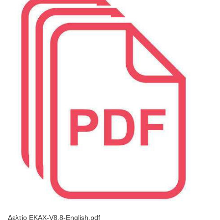
Δελτίο ΕΚΑΧ-V8.8-English.pdf