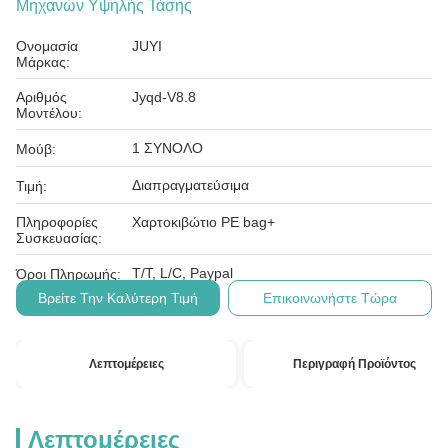
Μηχανών Υψηλής Τάσης
Ονομασία
JUYI
Μάρκας:
Αριθμός
Jyqd-V8.8
Μοντέλου:
1 ΣΥΝΟΛΟ
Μούβ:
Διαπραγματεύσιμα
Τιμή:
Πληροφορίες
Χαρτοκιβώτιο PE bag+
Συσκευασίας:
T/T, L/C, Paypal
Όροι Πληρωμής:
Βρείτε Την Καλύτερη Τιμή
Επικοινωνήστε Τώρα
Λεπτομέρειες
Περιγραφή Προϊόντος
Λεπτομέρειες