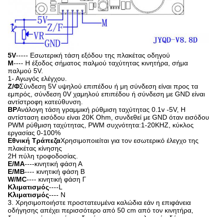
5V
----- Εσωτερική τάση εξόδου της πλακέτας οδηγού
Μ
---- Η έξοδος σήματος παλμού ταχύτητας κινητήρα, σήμα
παλμού 5V.
1- Αγωγός ελέγχου.
Ζ/Φ
Σύνδεση 5V υψηλού επιπέδου ή μη σύνδεση είναι προς τα
εμπρός, σύνδεση 0V χαμηλού επιπέδου ή σύνδεση με GND είναι
αντίστροφη κατεύθυνση.
ΒΡ
Ανάλογη τάση γραμμική ρύθμιση ταχύτητας 0.1v -5V, Η
αντίσταση εισόδου είναι 20K Ohm, συνδεθεί με GND όταν εισόδου
PWM ρύθμιση ταχύτητας, PWM συχνότητα:1-20KHZ, κύκλος
εργασίας 0-100%
Εθνική Τράπεζα
Χρησιμοποιείται για τον εσωτερικό έλεγχο της
πλακέτας κίνησης
2Η πύλη τροφοδοσίας.
Ε/ΜΑ
----κινητική φάση Α
Ε/ΜΒ
---- κινητική φάση Β
W/MC
---- κινητική φάση Γ
Κλιματισμός
----L
Κλιματισμός
---- Ν
3. Χρησιμοποιήστε προστατευμένα καλώδια εάν η επιφάνεια
οδήγησης απέχει περισσότερο από 50 cm από τον κινητήρα,