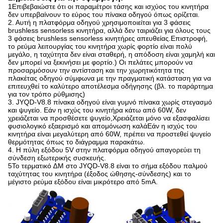
1Επιβεβαιώστε ότι οι παραμέτροι τάσης και ισχύος του κινητήρα
δεν υπερβαίνουν το εύρος του πίνακα οδηγού όπως ορίζεται.
2. Αυτή η πλατφόρμα οδηγού χρησιμοποιείται για 3 φάσεις
brushless sensorless κινητήρα, αλλά δεν ταιριάζει για όλους τους
3 φάσεις brushless sensorless κινητήρες απευθείας.Επιστροφή,
το ρεύμα λειτουργίας του κινητήρα χωρίς φορτίο είναι πολύ
μεγάλο, η ταχύτητα δεν είναι σταθερή, η απόδοση είναι χαμηλή και
δεν μπορεί να ξεκινήσει με φορτίο.) Οι πελάτες μπορούν να
προσαρμόσουν την αντίσταση και την χωρητικότητα της
πλακέτας οδηγού σύμφωνα με την πραγματική κατάσταση για να
επιτευχθεί το καλύτερο αποτέλεσμα οδήγησης (βλ. το παράρτημα
για τον τρόπο ρύθμισης)
3. JYQD-V8.8 πίνακα οδηγού είναι γυμνό πίνακα χωρίς στεγασμό
και ψυγείο. Εάν η ισχύς του κινητήρα κάτω από 60W, δεν
χρειάζεται να προσθέσετε ψυγείο,Χρειάζεται μόνο να εξασφαλίσει
φυσιολογικό εξαερισμό και απομόνωση καλάΕάν η ισχύς του
κινητήρα είναι μεγαλύτερη από 60W, πρέπει να προστεθεί ψυγείο
θερμότητας όπως το διάγραμμα παρακάτω.
4. Η πύλη εξόδου 5V στην πλατφόρμα οδηγού απαγορεύει τη
σύνδεση εξωτερικής συσκευής.
5Το τερματικό ∆Μ στο JYQD-V8.8 είναι το σήμα εξόδου παλμού
ταχύτητας του κινητήρα (έξοδος ώθησης-σύνδεσης) και το
μέγιστο ρεύμα εξόδου είναι μικρότερο από 5mA.