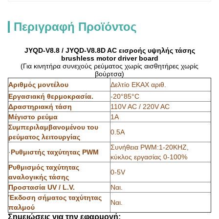
Περιγραφή Προϊόντος
JYQD-V8.8 / JYQD-V8.8D AC εισροής υψηλής τάσης
brushless motor driver board
(Για κινητήρα συνεχούς ρεύματος χωρίς αισθητήρες χωρίς
βούρτσα)
Αριθμός μοντέλου
Δελτίο ΕΚΑΧ αριθ.
Εργασιακή θερμοκρασία.
-20°85°C
Δραστηριακή τάση
110V AC / 220V AC
Μέγιστο ρεύμα
1Α
Συμπεριλαμβανομένου του
0.5Α
ρεύματος λειτουργίας
Συνήθεια PWM:1-20KHZ,
·
Ρυθμιστής ταχύτητας PWM
κύκλος εργασίας 0-100%
Ρυθμισμός ταχύτητας
0-5V
αναλογικής τάσης
Προστασία UV / L.V.
Ναι.
Έκδοση σήματος ταχύτητας
Ναι.
παλμού
Σημειώσεις για την εφαρμογή: