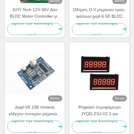
Βίντεο
Βίντεο
JUYI Tech 12V-36V Δύο
Οδηγός O.V μηχανών τρεις-
BLDC Motor Controller για
φάσεων jyqd-6.5E BLDC
δύο BLDC κινητήρες με
JUYI/συχνότητα 1-20KHZ
Βρείτε την καλύτερη
Βρείτε την καλύτερη
λειτουργία φρένων και έλεγχο
προστασίας PWM L.V
τιμή
τιμή
PWM
Βίντεο
Βίντεο
Jyqd-V8.10B πίνακας
Ψηφιακό στροφόμετρο
ελέγχου συνεχών μηχανών,
JYQD-ZSJ-V2.3 για
μικρός πίνακας οδηγών
κινητήρες BLDC – Μετρητής
Βρείτε την καλύτερη
Βρείτε την καλύτερη
μηχανών Bldc μεγέθους
RPM σήματος παλμού 5V |
τιμή
τιμή
Οθόνη ταχύτητας υψηλής