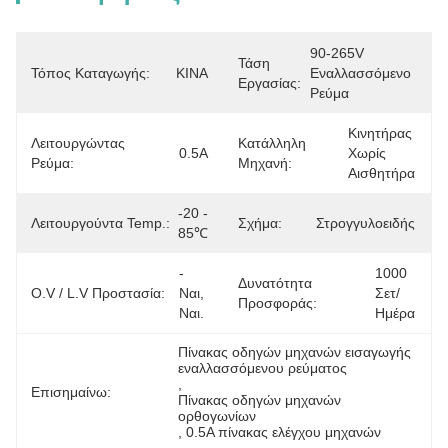
90-265V 
Τάση
Τόπος Καταγωγής:
ΚΙΝΑ
Εναλλασσόμενο 
Εργασίας:
Ρεύμα
Κινητήρας 
Λειτουργώντας
Κατάλληλη
0.5A
Χωρίς 
Ρεύμα:
Μηχανή:
Αισθητήρα
-20 - 
Λειτουργούντα Temp.:
Σχήμα:
Στρογγυλοειδής
85℃
- 
1000 
Δυνατότητα
O.V / L.V Προστασία:
Ναι, 
Σετ/
Προσφοράς:
Ναι.
Ημέρα
Πίνακας οδηγών μηχανών εισαγωγής 
εναλλασσόμενου ρεύματος
, 
Επισημαίνω:
Πίνακας οδηγών μηχανών 
ορθογωνίων
, 
0.5A πίνακας ελέγχου μηχανών